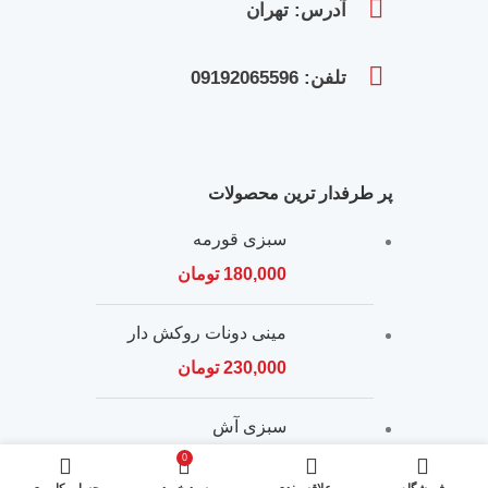
آدرس: تهران
تلفن: 09192065596
پر طرفدار ترین محصولات
سبزی قورمه
180,000
تومان
مینی دونات روکش دار
230,000
تومان
سبزی آش
87,000
تومان
0