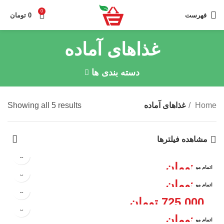
0
فهرست
0
تومان
غذاهای آماده
دسته بندی ها
Home
غذاهای آماده
Showing all 5 results
مشاهده فیلترها
0
تومان
اتمام مو
سمبوسه
جودی
0
تومان
اتمام مو
کشک بادمجان
جودی
غذاهای آماده
725,000
تومان
کیک مرغ
0
تومان
غذاهای آماده
اتمام مو