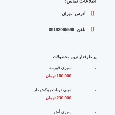
اطلاعات تماس:
آدرس: تهران
تلفن: 09192065596
پر طرفدار ترین محصولات
سبزی قورمه
180,000
تومان
مینی دونات روکش دار
230,000
تومان
سبزی آش