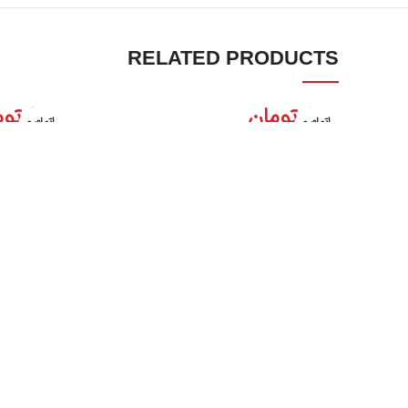
RELATED PRODUCTS
0
تومان
0
توم
اتمام م
اتمام م
مایه ترشی تره
مایه
وجودی
وجودی
غذاهای آماده
غذاهای