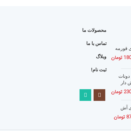
محصولات ما
تماس با ما
 قورمه
180
تومان
وبلاگ
ثبت نام!
دونات
 دار
230
تومان
 آش
8
تومان