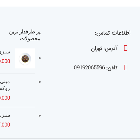
اطلاعات تماس:
پر طرفدار ترین
محصولات
آدرس: تهران
سبزی
,000
تلفن: 09192065596
مینی 
روکش
,000
سبزی
7,000